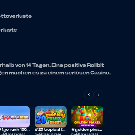
g
ettoverluste
erluste
alb von 14 Tagen. Eine positive Rollbit
ngen machen es zu einem seriösen Casino.
#1go rush 1000 compressed
#20 tropical fruits boost compressed
#golden pinata hold and win compressed
Play now
Play now
Play now
 NOW
PLAY NOW
PLAY NOW
By
By
By