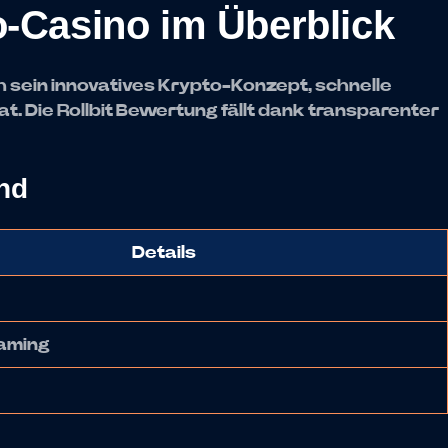
o-Casino im Überblick
rch sein innovatives Krypto-Konzept, schnelle
. Die Rollbit Bewertung fällt dank transparenter
and
Details
aming