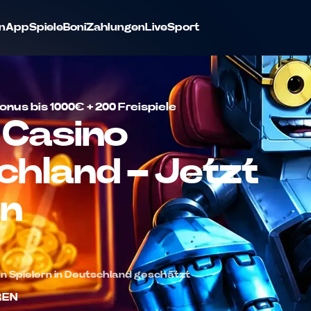
n
App
Spiele
Boni
Zahlungen
Live
Sport
us bis 1000€ + 200 Freispiele
t Casino
chland – Jetzt
en
 Spielern in Deutschland geschätzt
REN