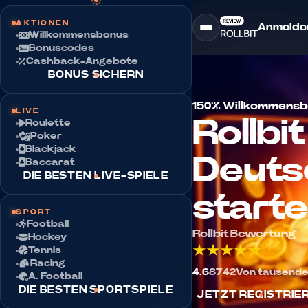
AKTIONEN
Anmelde
Willkommensbonus
Bonuscodes
Cashback-Angebote
BONUS SICHERN
150% Willkommensbon
LIVE
Rollbi
Roulette
Poker
Blackjack
Deuts
Baccarat
DIE BESTEN LIVE-SPIELE
start
SPORT
Football
Rollbit Bewertung
Hockey
Tennis
Racing
4.6
8742
Von tausenden
A. Football
DIE BESTEN SPORTSPIELE
JETZT REGISTRIE