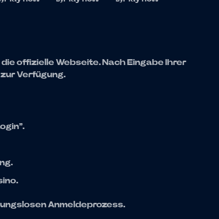
#chicken ro
Play now
PLAY NOW
By
die offizielle Webseite. Nach Eingabe Ihrer
 zur Verfügung.
ogin”.
ng.
sino.
eibungslosen Anmeldeprozess.