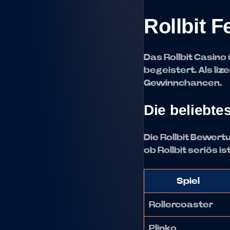
Rollbit 
Das Rollbit Casino
begeistert. Als liz
Gewinnchancen.
Die beliebte
Die Rollbit Bewert
ob Rollbit seriös 
Spiel
Rollercoaster
Plinko