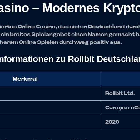
Casino – Modernes Krypt
enziertes Online Casino, das sich in Deutschland du
ein breites Spielangebot einen Namen gemacht hat
herem Online Spielen durchweg positiv aus.
nformationen zu Rollbit Deutschl
Merkmal
Rollbit Ltd.
Curaçao eG
2020