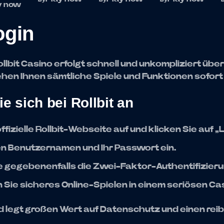
y now
ogin
lbit Casino erfolgt schnell und unkompliziert über 
en Ihnen sämtliche Spiele und Funktionen sofort
e sich bei Rollbit an
ffizielle Rollbit-Webseite auf und klicken Sie auf „L
en Benutzernamen und Ihr Passwort ein.
e gegebenenfalls die Zwei-Faktor-Authentifizieru
 Sie sicheres Online-Spielen in einem seriösen Ca
nd legt großen Wert auf Datenschutz und einen r