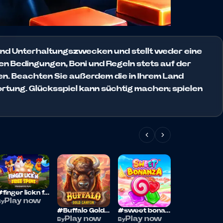
s- und Unterhaltungszwecken und stellt weder eine
len Bedingungen, Boni und Regeln stets auf der
nnen. Beachten Sie außerdem die in Ihrem Land
ortung. Glücksspiel kann süchtig machen; spielen
#finger lickn free spins compressed
Play now
Play now
 NOW
PLAY NOW
By
By
#Buffalo Gold Canyon
#sweet bonanza slot
Play now
Play now
PLAY NOW
PLAY NOW
By
By